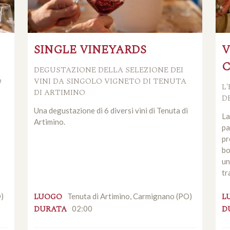
SINGLE VINEYARDS
V
DEGUSTAZIONE DELLA SELEZIONE DEI
O
VINI DA SINGOLO VIGNETO DI TENUTA
L
DI ARTIMINO
D
Una degustazione di 6 diversi vini di Tenuta di
La
Artimino.
pa
pr
bo
un
tr
LUOGO
L
O)
Tenuta di Artimino, Carmignano (PO)
DURATA
D
02:00