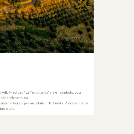
a Villa Medicea "La Ferdinanda" ne è il simbolo, oggi
 e le antiche mura.
uati nel borgo, per un totale di 101 unità. Potrete inoltre
no e olio.