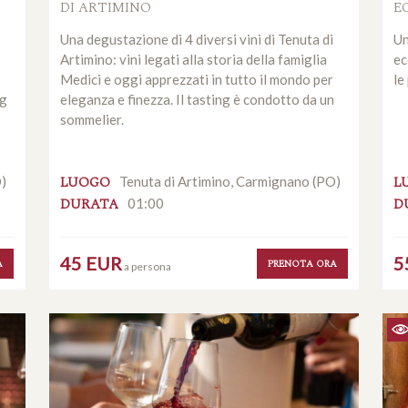
DI ARTIMINO
E
Una degustazione di 4 diversi vini di Tenuta di
Un
Artimino: vini legati alla storia della famiglia
ec
Medici e oggi apprezzati in tutto il mondo per
le
ng
eleganza e finezza. Il tasting è condotto da un
sommelier.
LUOGO
L
O)
Tenuta di Artimino, Carmignano (PO)
DURATA
D
01:00
45 EUR
5
A
PRENOTA ORA
a persona