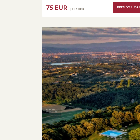
75 EUR
PRENOTA OR
a persona
PREV