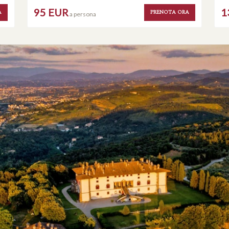
95 EUR
1
A
PRENOTA ORA
a persona