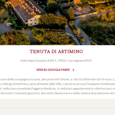
TENUTA DI ARTIMINO
Viale Papa Giovanni XXIII 1, 59015, Carmignano (PO)
VEDI SU GOOGLE MAPS
cuore della campagna toscana, alle porte del Chianti, a soli 20 chilometri da Firenze. L
 Il borgo di Artimino, poco distante dalla Villa, conserva ancora l'impianto medievale
l, nella rinascimentale Paggeria Medicea, e i deliziosi appartamenti in stile toscano sit
 dei nostri ristoranti gourmet, del centro benessere e della cantina di produzione di vi